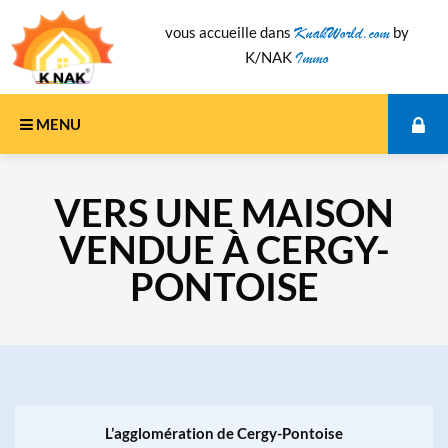
KnakWorld.com
vous accueille dans
by
Immo
K/NAK
MENU
Se connecter
VERS UNE MAISON
S'inscrire
VENDUE À CERGY-
PONTOISE
L’agglomération de Cergy-Pontoise