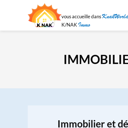
KnakWorld
vous accueille dans
Immo
K/NAK
IMMOBILI
Immobilier et d