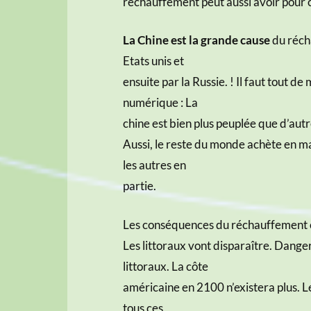
réchauffement peut aussi avoir pour 
La Chine est la grande cause
du récha
Etats unis et
ensuite par la Russie. ! Il faut tout
numérique : La
chine est bien plus peuplée que d’autr
Aussi, le reste du monde achète en mas
les autres en
partie.
Les conséquences du réchauffement c
Les littoraux vont disparaître. Danger
littoraux. La côte
américaine en 2100 n’existera plus. L
tous ces