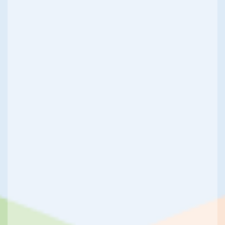
28 AVRIL 2021
Vers un appartement tout neuf
loué à Mennecy (91540)
Mennecy est une commune française d’environ 15
000 habitants (les menneçois) située à 33 km au sud-
est de Paris et située à seulement 10 km d’Evry la
capitale de l’Essonne. Ville localisée en île de France
et en Essonne, Mennecy compte une superficie de
11,09 km² constituée à 50% de terres agricoles et
forestières, à…