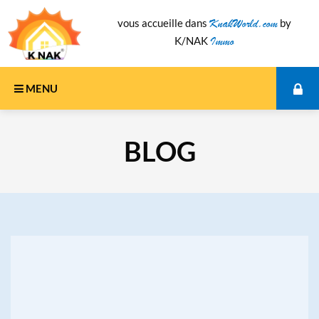
KnakWorld.com
vous accueille dans
by
Immo
K/NAK
MENU
Se connecter
BLOG
S'inscrire
Tout
Immobilier
Logement