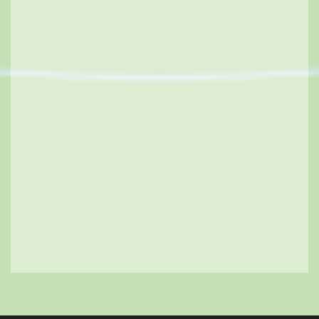
les populations qui s’y
soumettent ?
Sera développée ici une fiction militante tirée d’une
histoire semi autobiographique. L’histoire fut écrite
entre 1991 et 1994 dans un manuscrit qui mériterait
d’être publié. Le titre du manuscrit : « L’armistice
dans un conflit intérieur ». Avertissement Les pages
qui suivent sont d’un certain M. Mioko dit Miokonana
qui, inspiré par sa propre expérience,…
Superstitions et croyances
0