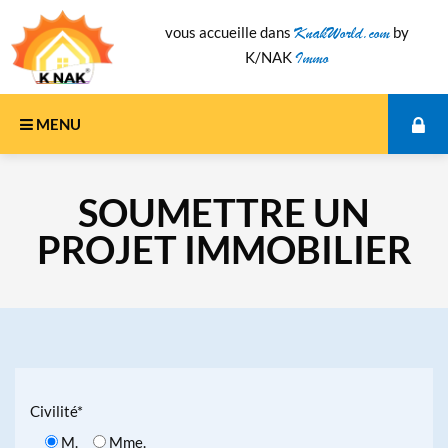
KnakWorld.com
vous accueille dans
by
Immo
K/NAK
MENU
Se connecter
SOUMETTRE UN
S'inscrire
PROJET IMMOBILIER
Civilité*
M.
Mme.